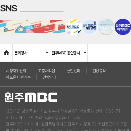
SNS
Home
문화행사
원주MBC 공연행사
시청자위원회
고충처리인
클린센터
편성규약
아트홀 대관기준
견학안내
(26412) 강원특별자치도 원주시 학성길 67 (학성동) / 전화 : 033-741-
8114 / 팩스 : / 이메일 : sglee@wjmbc.co.kr
원주MBC 아카데미 : 강원특별자치도 원주시 시청로 22 리젠트프라자 6층
본 홈페이지에 게시된 이메일주소가 자동 수집되는 것을 거부하며, 이를 위반