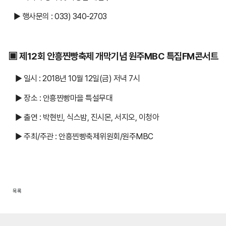
▶
행사문의 : 033) 340-2703
▣ 제12회 안흥찐빵축제 개막기념 원주MBC 특집FM콘서트
▶ 일시 : 2018년 10월 12일(금) 저녁 7시
▶ 장소 : 안흥찐빵마을 특설무대
▶ 출연 : 박현빈, 식스밤, 진시몬, 서지오, 이청아
▶ 주최/주관 : 안흥찐빵축제위원회/원주MBC
목록