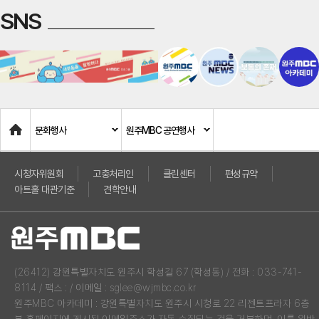
SNS
Home
문화행사
원주MBC 공연행사
시청자위원회
고충처리인
클린센터
편성규약
아트홀 대관기준
견학안내
(26412) 강원특별자치도 원주시 학성길 67 (학성동) / 전화 : 033-741-
8114 / 팩스 : / 이메일 : sglee@wjmbc.co.kr
원주MBC 아카데미 : 강원특별자치도 원주시 시청로 22 리젠트프라자 6층