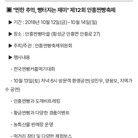
▣
"찐한 추억, 빵터지는 재미"
제12회 안흥찐빵축제
▶
기간 : 2018년 10월 12일(금)~10월 14일(일)
▶
장소 : 안흥찐빵마을 (횡성군 안흥면 안흥로 27)
▶ 주최/주관 : 안흥찐빵축제위원회
▶
행사내용
- 전국찐빵커플먹기대회
- 10월 13일(토) 저녁 6시 방문객 환영공연(성진우, 양용모, 지역가
수 공연)
- 안흥찐빵과 도깨비트
레킹
- 황금찐빵과 다양한 경품이벤트
- 농특산물 판매장 운영
- 먹거리 장터 및 다양한 체험부스