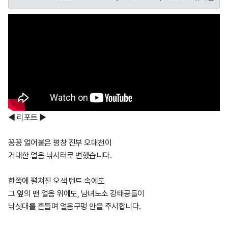
◀ 리포트 ▶
꽁꽁 얼어붙은 평창 진부 오대천이
거대한 얼음 낚시터로 변했습니다.
한쪽에 펼쳐진 오색 텐트 속에도
그 옆의 맨 얼음 위에도, 남녀노소 강태공들이
낚싯대를 흔들며 얼음구멍 안을 주시합니다.