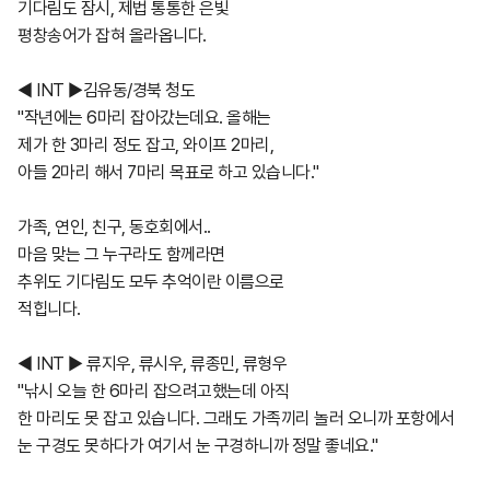
기다림도 잠시, 제법 통통한 은빛
평창송어가 잡혀 올라옵니다.
◀ INT ▶김유동/경북 청도
"작년에는 6마리 잡아갔는데요. 올해는
제가 한 3마리 정도 잡고, 와이프 2마리,
아들 2마리 해서 7마리 목표로 하고 있습니다."
가족, 연인, 친구, 동호회에서..
마음 맞는 그 누구라도 함께라면
추위도 기다림도 모두 추억이란 이름으로
적힙니다.
◀ INT ▶ 류지우, 류시우, 류종민, 류형우
"낚시 오늘 한 6마리 잡으려고했는데 아직
한 마리도 못 잡고 있습니다. 그래도 가족끼리 놀러 오니까 포항에서
눈 구경도 못하다가 여기서 눈 구경하니까 정말 좋네요."