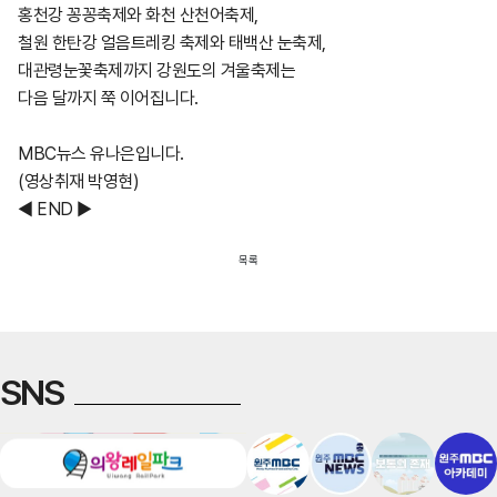
홍천강 꽁꽁축제와 화천 산천어축제,
철원 한탄강 얼음트레킹 축제와 태백산 눈축제,
대관령눈꽃축제까지 강원도의 겨울축제는
다음 달까지 쭉 이어집니다.
MBC뉴스 유나은입니다.
(영상취재 박영현)
◀ END ▶
목록
SNS