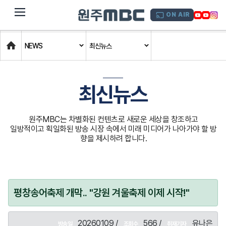
dehaze
ON AIR
Home
NEWS
최신뉴스
최신뉴스
원주MBC는 차별화된 컨텐츠로 새로운 세상을 창조하고
일방적이고 획일화된 방송 시장 속에서 미래 미디어가 나아가야 할 방
향을 제시하려 합니다.
평창송어축제 개막.. "강원 겨울축제 이제 시작!"
20260109 /
566 /
유나은
방송일
조회수
취재기자