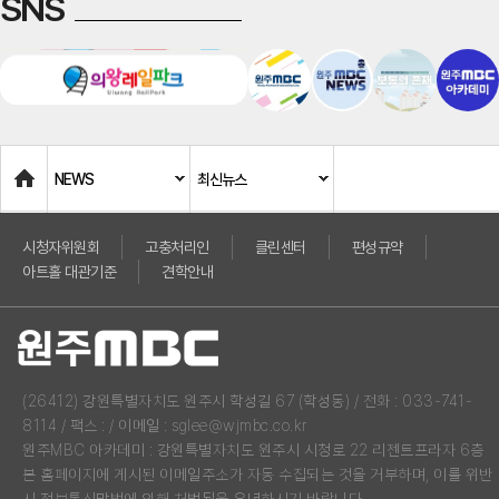
SNS
Home
NEWS
최신뉴스
시청자위원회
고충처리인
클린센터
편성규약
아트홀 대관기준
견학안내
(26412) 강원특별자치도 원주시 학성길 67 (학성동) / 전화 : 033-741-
8114 / 팩스 : / 이메일 : sglee@wjmbc.co.kr
원주MBC 아카데미 : 강원특별자치도 원주시 시청로 22 리젠트프라자 6층
본 홈페이지에 게시된 이메일주소가 자동 수집되는 것을 거부하며, 이를 위반