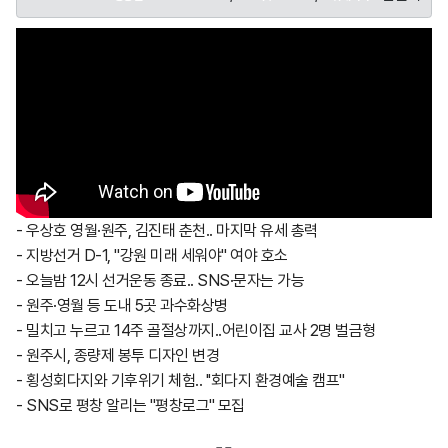
- 우상호 영월·원주, 김진태 춘천.. 마지막 유세 총력
- 지방선거 D-1, "강원 미래 세워야" 여야 호소
- 오늘밤 12시 선거운동 종료.. SNS·문자는 가능
- 원주·영월 등 도내 5곳 과수화상병
- 밀치고 누르고 14주 골절상까지..어린이집 교사 2명 벌금형
- 원주시, 종량제 봉투 디자인 변경
- 횡성회다지와 기후위기 체험.. ''회다지 환경예술 캠프''
- SNS로 평창 알리는 ''평창로그'' 모집