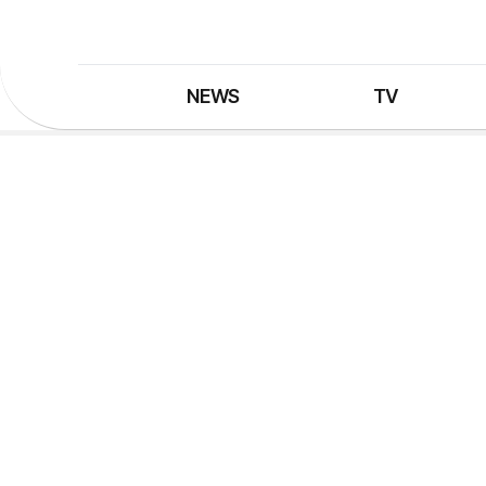
NEWS
TV
최신뉴스
TV 프로그램
뉴스검색
TV 편성표
제보는 MBC
특집 프로그램
정정·반론보도
종영 프로그램
프로그램 구입안내
UHDTV 즐기는 방법