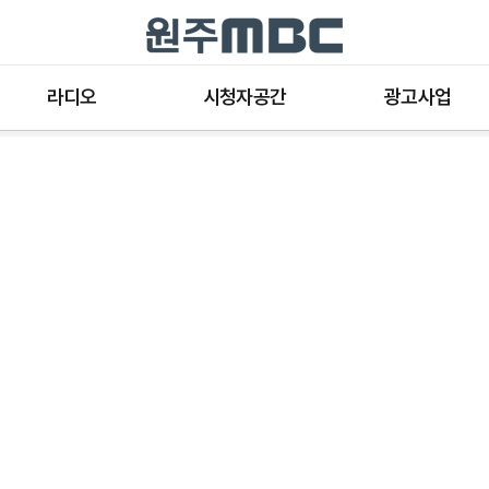
라디오
시청자공간
광고사업
라디오 프로그램
공지사항 및 새소식
종류와 특성
표준FM 편성표
시청자 의견
방송광고의 절차
음악FM 편성표
시청자위원회
광고요금
고충처리인
클린센터
편성규약
아트홀 대관기준
견학안내