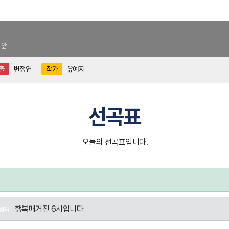
 앞
출
변정연
작가
유예지
선곡표
오늘의 선곡표입니다.
행복매거진 6시입니다
성자