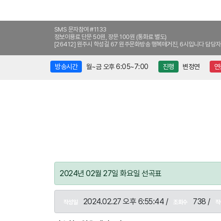
SMS 문자참여 #1133
정보이용료 단문 50원, 장문 100원 (통화료 별도)
[26412] 원주시 학성길 67 원주문화방송 행복매거진, 6시입니다 담당자
방송시간
월~금 오후 6:05~7:00
진행
변정연
연
2024년 02월 27일 화요일 선곡표
2024.02.27 오후 6:55:44 /
738 /
작성일
조회수
작