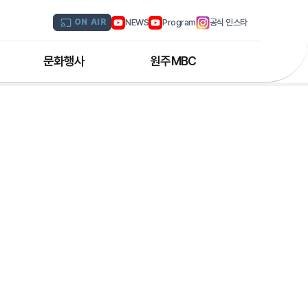
NEWS
Program
공식 인스타
ON AIR
문화행사
원주MBC
원주MBC 공연행사
회사연혁
디지털트윈 전문인력 양성과정
조직도
해외문화탐방
CI소개
국내문화기행
채널 및 주파수
부서별 안내
아나운서 소개
오시는 길