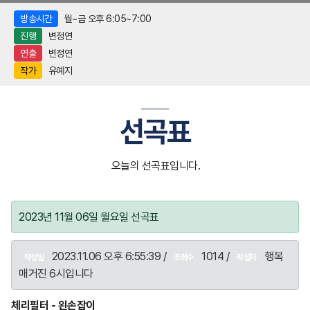
방송시간
월~금 오후 6:05~7:00
진행
변정연
연출
변정연
작가
유예지
선곡표
오늘의 선곡표입니다.
2023년 11월 06일 월요일 선곡표
2023.11.06 오후 6:55:39 /
1014 /
행복
작성일
조회수
작성자
매거진 6시입니다
체리필터 - 왼손잡이