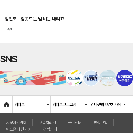
김건모 - 잠못드는 밤 비는 내리고
목록
SNS
Home
라디오
라디오 프로그램
김나연의 브런치카페
시청자위원회
고충처리인
클린센터
편성규약
아트홀 대관기준
견학안내