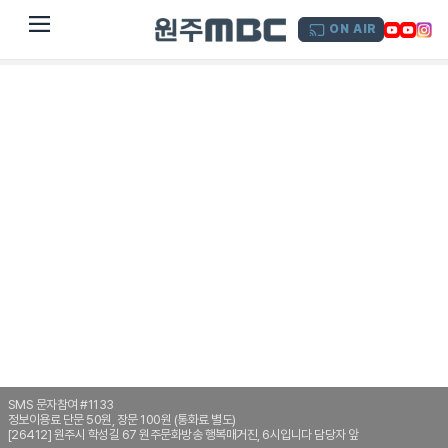
dehaze
ON AIR
SMS 문자참여 #1133
정보이용료 단문 50원, 장문 100원 (통화료 별도)
[26412] 원주시 학성길 67 원주문화방송 행복매거진, 6시입니다 담당자 앞