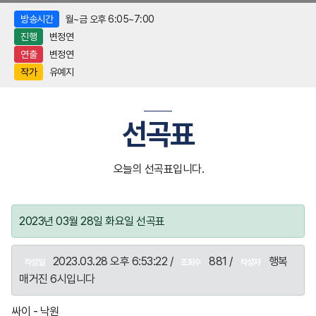
방송시간
월~금 오후 6:05~7:00
진행
변정연
연출
변정연
작가
유예지
선곡표
오늘의 선곡표입니다.
2023년 03월 28일 화요일 선곡표
2023.03.28 오후 6:53:22 /
881 /
행복
작성일
조회수
작성자
매거진 6시입니다
싸이 - 낙원