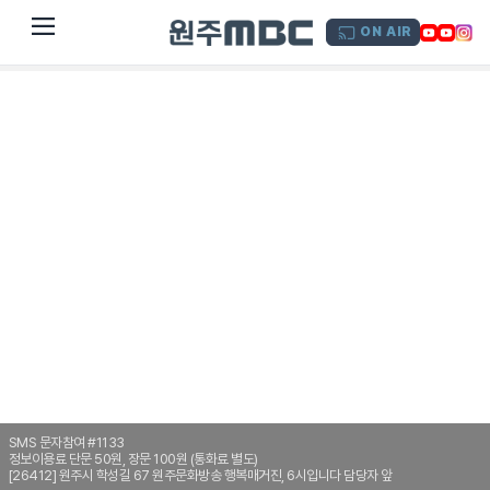
dehaze
ON AIR
SMS 문자참여 #1133
정보이용료 단문 50원, 장문 100원 (통화료 별도)
[26412] 원주시 학성길 67 원주문화방송 행복매거진, 6시입니다 담당자 앞