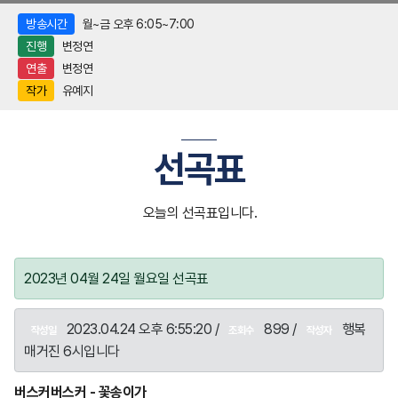
방송시간
월~금 오후 6:05~7:00
진행
변정연
연출
변정연
작가
유예지
선곡표
오늘의 선곡표입니다.
2023년 04월 24일 월요일 선곡표
2023.04.24 오후 6:55:20 /
899 /
행복
작성일
조회수
작성자
매거진 6시입니다
버스커버스커 - 꽃송이가