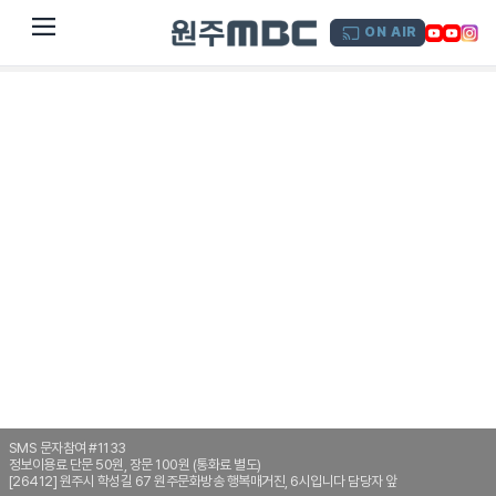
dehaze
ON AIR
SMS 문자참여 #1133
정보이용료 단문 50원, 장문 100원 (통화료 별도)
[26412] 원주시 학성길 67 원주문화방송 행복매거진, 6시입니다 담당자 앞