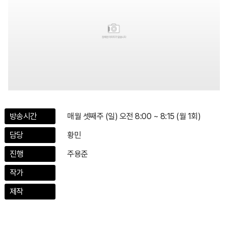
방송시간
매월 셋째주 (일) 오전 8:00 ~ 8:15 (월 1회)
담당
황민
진행
주용준
작가
제작