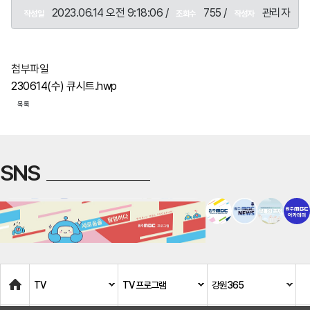
2023.06.14 오전 9:18:06 /
755 /
관리자
작성일
조회수
작성자
첨부파일
230614(수) 큐시트.hwp
목록
SNS
Home
TV
TV 프로그램
강원365