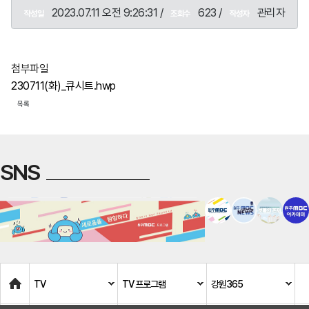
2023.07.11 오전 9:26:31 /
623 /
관리자
작성일
조회수
작성자
첨부파일
230711(화)_큐시트.hwp
목록
SNS
Home
TV
TV 프로그램
강원365