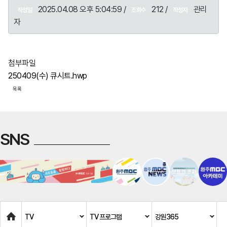
2025.04.08 오후 5:04:59 /
212 /
관리
작성일
조회수
작성자
자
첨부파일
250409(수) 큐시트.hwp
목록
SNS
Home
TV
TV 프로그램
강원365