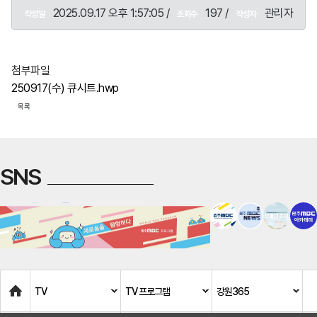
2025.09.17 오후 1:57:05 /
197 /
관리자
작성일
조회수
작성자
첨부파일
250917(수) 큐시트.hwp
목록
SNS
Home
TV
TV 프로그램
강원365