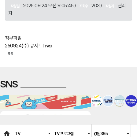
2025.09.24 오전 9:05:45 /
203 /
관리
작성일
조회수
작성자
자
첨부파일
250924(수) 큐시트.hwp
목록
SNS
Home
TV
TV 프로그램
강원365