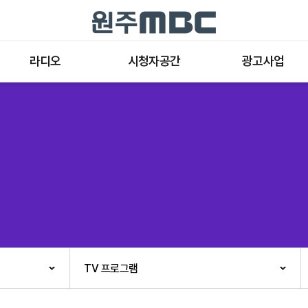
라디오
시청자공간
광고사업
라디오 프로그램
공지사항 및 새소식
종류와 특성
표준FM 편성표
시청자 의견
방송광고의 절차
음악FM 편성표
시청자위원회
광고요금
고충처리인
클린센터
편성규약
아트홀 대관기준
견학안내
TV 프로그램