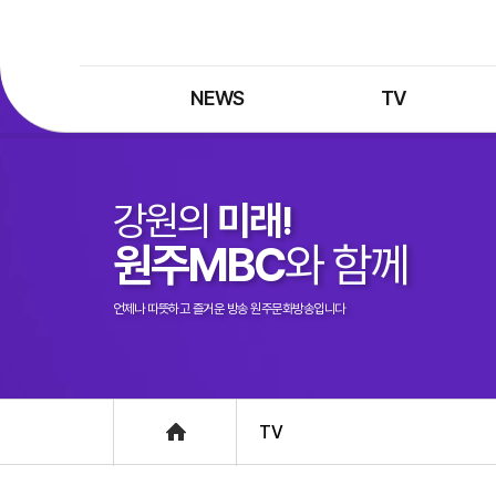
NEWS
TV
최신뉴스
TV 프로그램
뉴스검색
TV 편성표
강원의
미래!
제보는 MBC
특집 프로그램
원주MBC
와 함께
정정·반론보도
종영 프로그램
프로그램 구입안내
언제나 따뜻하고 즐거운 방송 원주문화방송입니다
UHDTV 즐기는 방법
Home
TV