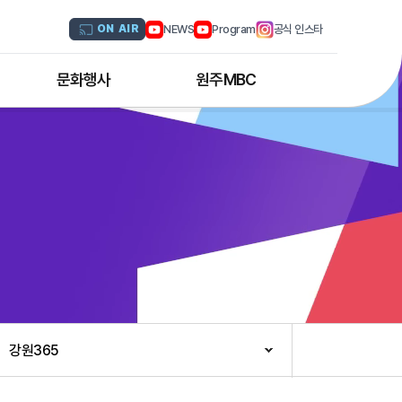
NEWS
Program
공식 인스타
ON AIR
문화행사
원주MBC
원주MBC 공연행사
회사연혁
디지털트윈 전문인력 양성과정
조직도
해외문화탐방
CI소개
국내문화기행
채널 및 주파수
부서별 안내
아나운서 소개
오시는 길
강원365