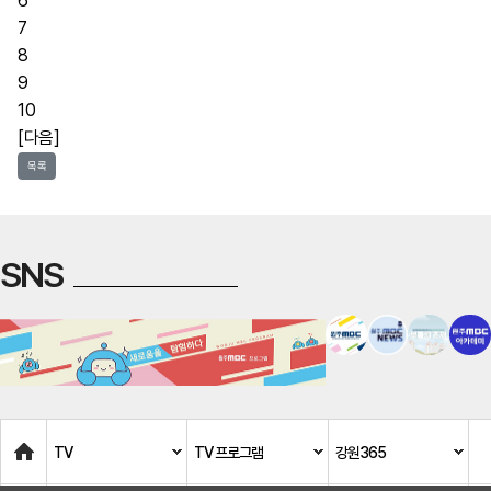
6
7
8
9
10
[다음]
목록
SNS
Home
TV
TV 프로그램
강원365