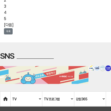
2
3
4
5
[다음]
목록
SNS
Home
TV
TV 프로그램
강원365