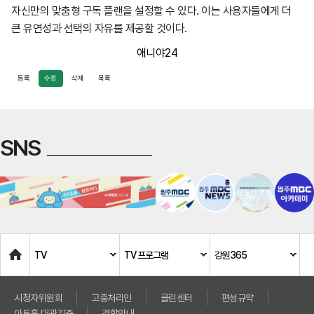
자신만의 맞춤형 구독 플랜을 설정할 수 있다. 이는 사용자들에게 더
큰 유연성과 선택의 자유를 제공할 것이다.
애니야24
등록
수정
삭제
목록
SNS
Home
TV
TV 프로그램
강원365
시청자위원회
고충처리인
클린센터
편성규약
아트홀 대관기준
견학안내