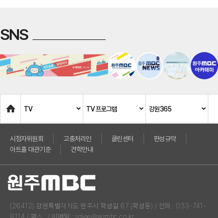
보
험
SNS
비
교
사
이
트
-
Home
태
TV
TV 프로그램
강원365
아
보
시청자위원회
고충처리인
클린센터
편성규약
험
아트홀 대관기준
견학안내
비
교
사
이
트
(26412) 강원특별자치도 원주시 학성길 67 (학성동) / 전화 : 033-741-
태
8114 / 팩스 : / 이메일 : sglee@wjmbc.co.kr