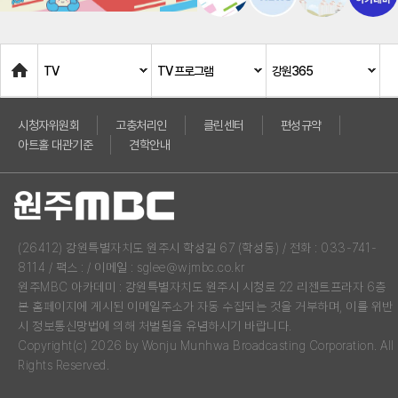
Home
TV
TV 프로그램
강원365
시청자위원회
고충처리인
클린센터
편성규약
아트홀 대관기준
견학안내
(26412) 강원특별자치도 원주시 학성길 67 (학성동) / 전화 : 033-741-
8114 / 팩스 : / 이메일 : sglee@wjmbc.co.kr
원주MBC 아카데미 : 강원특별자치도 원주시 시청로 22 리젠트프라자 6층
본 홈페이지에 게시된 이메일주소가 자동 수집되는 것을 거부하며, 이를 위반
시 정보통신망법에 의해 처벌됨을 유념하시기 바랍니다.
Copyright(c) 2026 by Wonju Munhwa Broadcasting Corporation. All
Rights Reserved.