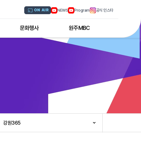
NEWS
Program
공식 인스타
ON AIR
문화행사
원주MBC
원주MBC 공연행사
회사연혁
디지털트윈 전문인력 양성과정
조직도
해외문화탐방
CI소개
국내문화기행
채널 및 주파수
부서별 안내
아나운서 소개
오시는 길
강원365