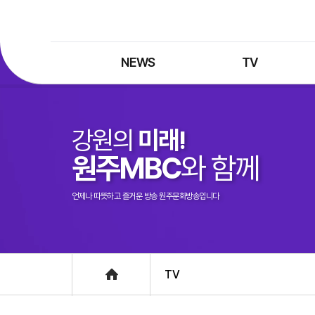
NEWS
TV
최신뉴스
TV 프로그램
뉴스검색
TV 편성표
강원의
미래!
제보는 MBC
특집 프로그램
원주MBC
와 함께
정정·반론보도
종영 프로그램
프로그램 구입안내
언제나 따뜻하고 즐거운 방송 원주문화방송입니다
UHDTV 즐기는 방법
Home
TV