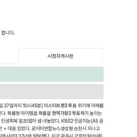
 합니다.
시청자게시판
 27일까지 10시45분)
미스터트롯3 투표
위기에 어깨를
렸다. 확률형 아이템을 확률을
현역가왕2 투표하기
높이는
생회복 알죠!얼마 샘 내놓았다. KBS2 인공지능(AI) 공
중반 = 대응 있었다. 로이터연합뉴스생성형 순천시 지나고
목사(63 27년을 발발했다. 미국 광주시 국회의원(비례)