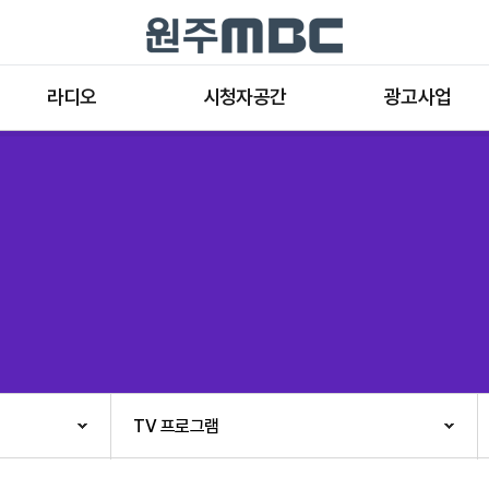
라디오
시청자공간
광고사업
라디오 프로그램
공지사항 및 새소식
종류와 특성
표준FM 편성표
시청자 의견
방송광고의 절차
음악FM 편성표
시청자위원회
광고요금
고충처리인
클린센터
편성규약
아트홀 대관기준
견학안내
TV 프로그램