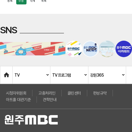
등록
수정
삭제
목록
SNS
Home
TV
TV 프로그램
강원365
시청자위원회
고충처리인
클린센터
편성규약
아트홀 대관기준
견학안내