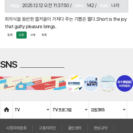
2025.12.12 오전 11:37:50 /
142 /
나라
작성일
조회수
작성자
죄의식을 동반한 즐거움이 가져다 주는 기쁨은 짧다.Short is the joy
that guilty pleasure brings.
상
등록
수정
삭제
목록
조
회
사
SNS
-
상
조
회
사
프
Home
리
TV
TV 프로그램
강원365
드
라
시청자위원회
고충처리인
클린센터
편성규약
이