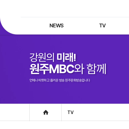
NEWS
TV
최신뉴스
TV 프로그램
뉴스검색
TV 편성표
강원의
미래!
제보는 MBC
특집 프로그램
원주MBC
와 함께
정정·반론보도
종영 프로그램
프로그램 구입안내
언제나 따뜻하고 즐거운 방송 원주문화방송입니다
UHDTV 즐기는 방법
Home
TV