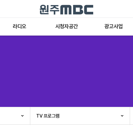
라디오
시청자공간
광고사업
라디오 프로그램
공지사항 및 새소식
종류와 특성
표준FM 편성표
시청자 의견
방송광고의 절차
음악FM 편성표
시청자위원회
광고요금
고충처리인
클린센터
편성규약
아트홀 대관기준
견학안내
TV 프로그램