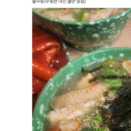
쫄우동(우동면 대신 쫄면 넣음)