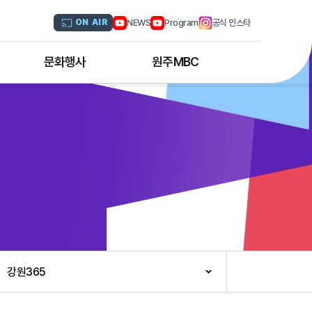
NEWS
Program
공식 인스타
ON AIR
문화행사
원주MBC
원주MBC 공연행사
회사연혁
디지털트윈 전문인력 양성과정
조직도
해외문화탐방
CI소개
국내문화기행
채널 및 주파수
부서별 안내
아나운서 소개
오시는 길
강원365