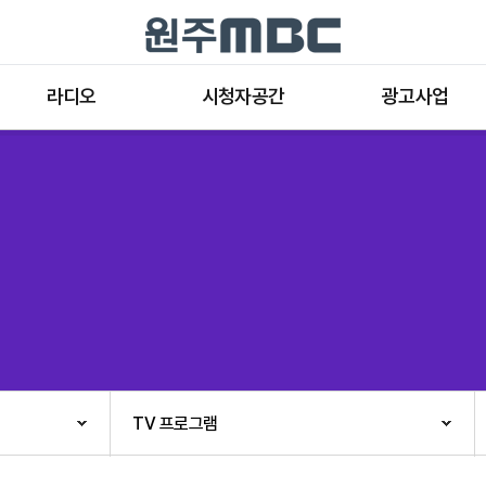
라디오
시청자공간
광고사업
라디오 프로그램
공지사항 및 새소식
종류와 특성
표준FM 편성표
시청자 의견
방송광고의 절차
음악FM 편성표
시청자위원회
광고요금
고충처리인
클린센터
편성규약
아트홀 대관기준
견학안내
TV 프로그램