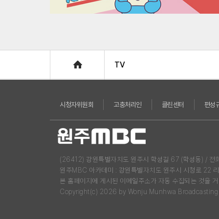
다
이
렉
트
태
Home
아
TV
보
험
태
시청자위원회
고충처리인
클린센터
편성
아
보
험
30
세
(26412) 강원특별자치도 원주시 학성길 67 (학성동) / 전화 : 03
원주MBC 아카데미 : 강원특별자치도 원주시 시청로 22 
만
본 홈페이지에 게시된 이메일주소가 자동 수집되는 것을 거
기
Copyright(c) 2026 by Wonju Munhwa Broadcasting Co
-
https://babyplan.co.kr