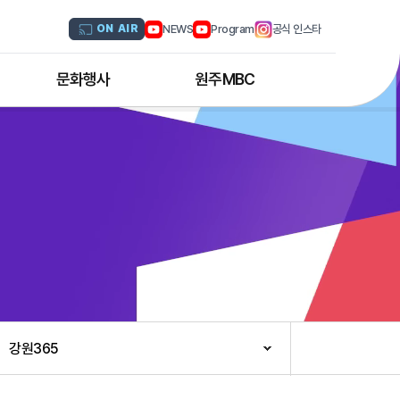
NEWS
Program
공식 인스타
ON AIR
문화행사
원주MBC
원주MBC 공연행사
회사연혁
디지털트윈 전문인력 양성과정
조직도
해외문화탐방
CI소개
국내문화기행
채널 및 주파수
부서별 안내
아나운서 소개
오시는 길
강원365