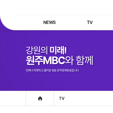
NEWS
TV
최신뉴스
TV 프로그램
뉴스검색
TV 편성표
강원의
미래!
제보는 MBC
특집 프로그램
원주MBC
와 함께
정정·반론보도
종영 프로그램
프로그램 구입안내
언제나 따뜻하고 즐거운 방송 원주문화방송입니다
UHDTV 즐기는 방법
Home
TV