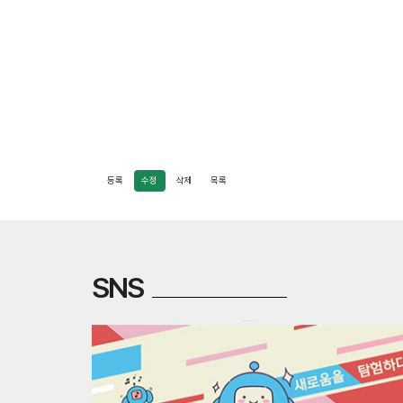
등록
수정
삭제
목록
다
이
렉
트
SNS
태
아
보
험
-