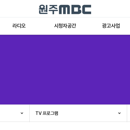
라디오
시청자공간
광고사업
라디오 프로그램
공지사항 및 새소식
종류와 특성
표준FM 편성표
시청자 의견
방송광고의 절차
음악FM 편성표
시청자위원회
광고요금
고충처리인
클린센터
편성규약
아트홀 대관기준
견학안내
TV 프로그램