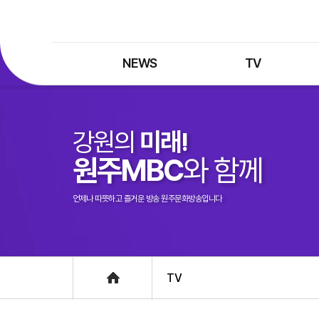
NEWS
TV
최신뉴스
TV 프로그램
뉴스검색
TV 편성표
강원의
미래!
제보는 MBC
특집 프로그램
원주MBC
와 함께
정정·반론보도
종영 프로그램
프로그램 구입안내
언제나 따뜻하고 즐거운 방송 원주문화방송입니다
UHDTV 즐기는 방법
Home
TV