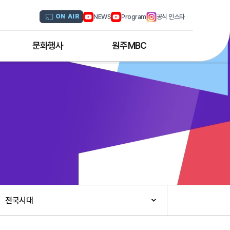
NEWS
Program
공식 인스타
ON AIR
문화행사
원주MBC
원주MBC 공연행사
회사연혁
디지털트윈 전문인력 양성과정
조직도
해외문화탐방
CI소개
국내문화기행
채널 및 주파수
부서별 안내
아나운서 소개
오시는 길
전국시대