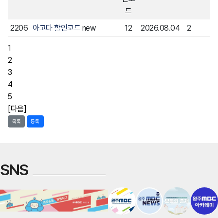
드
2206
아고다 할인코드
new
12
2026.08.04
2
1
2
3
4
5
[다음]
목록
등록
SNS