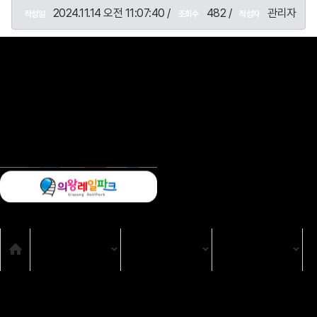
2024.11.14 오전 11:07:40 /
482 /
관리자
작성일
조회수
작성자
목록
SNS
Home
TV
TV 프로그램
강원365
시청자위원회
고충처리인
클린센터
편성규약
아트홀 대관기준
견학안내