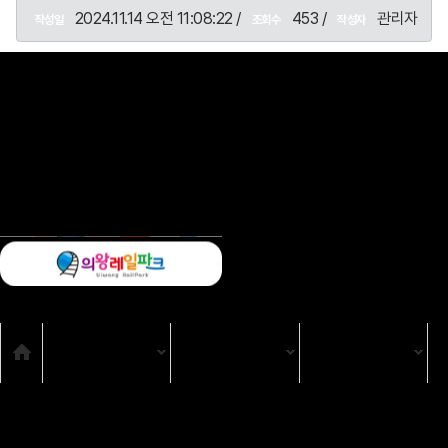
2024.11.14 오전 11:08:22 /
453 /
관리자
작성일
조회수
작성자
목록
SNS
Home
TV
TV 프로그램
강원365
시청자위원회
고충처리인
클린센터
편성규약
아트홀 대관기준
견학안내