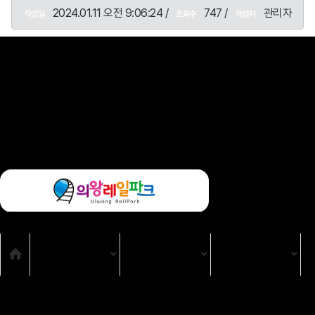
2024.01.11 오전 9:06:24 /
747 /
관리자
작성일
조회수
작성자
목록
SNS
Home
TV
TV 프로그램
강원365
시청자위원회
고충처리인
클린센터
편성규약
아트홀 대관기준
견학안내