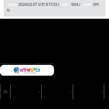
2024.02.07 오전 9:17:33 /
904 /
관리
작성일
조회수
작성자
자
목록
SNS
Home
TV
TV 프로그램
강원365
시청자위원회
고충처리인
클린센터
편성규약