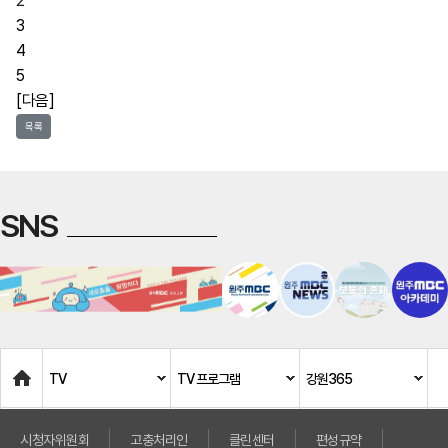
2
3
4
5
[다음]
목록
SNS
Home
TV
TV 프로그램
강원365
시청자위원회
고충처리인
클린센터
편성규약