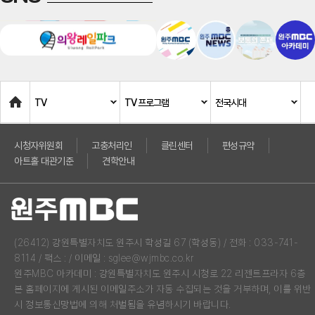
Home
TV
TV 프로그램
전국시대
시청자위원회
고충처리인
클린센터
편성규약
아트홀 대관기준
견학안내
(26412) 강원특별자치도 원주시 학성길 67 (학성동) / 전화 : 033-741-
8114 / 팩스 : / 이메일 : sglee@wjmbc.co.kr
원주MBC 아카데미 : 강원특별자치도 원주시 시청로 22 리젠트프라자 6층
본 홈페이지에 게시된 이메일주소가 자동 수집되는 것을 거부하며, 이를 위반
시 정보통신망법에 의해 처벌됨을 유념하시기 바랍니다.