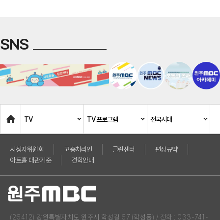
SNS
Home
TV
TV 프로그램
전국시대
시청자위원회
고충처리인
클린센터
편성규약
아트홀 대관기준
견학안내
(26412) 강원특별자치도 원주시 학성길 67 (학성동) / 전화 : 033-741-