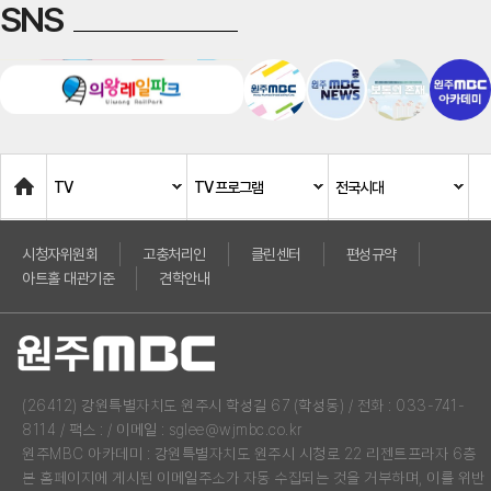
SNS
Home
TV
TV 프로그램
전국시대
시청자위원회
고충처리인
클린센터
편성규약
아트홀 대관기준
견학안내
(26412) 강원특별자치도 원주시 학성길 67 (학성동) / 전화 : 033-741-
8114 / 팩스 : / 이메일 : sglee@wjmbc.co.kr
원주MBC 아카데미 : 강원특별자치도 원주시 시청로 22 리젠트프라자 6층
본 홈페이지에 게시된 이메일주소가 자동 수집되는 것을 거부하며, 이를 위반