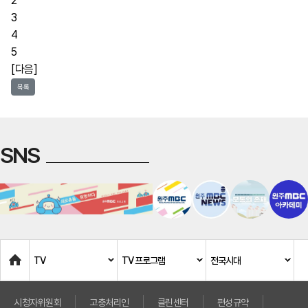
2
3
4
5
[다음]
목록
SNS
Home
TV
TV 프로그램
전국시대
시청자위원회
고충처리인
클린센터
편성규약