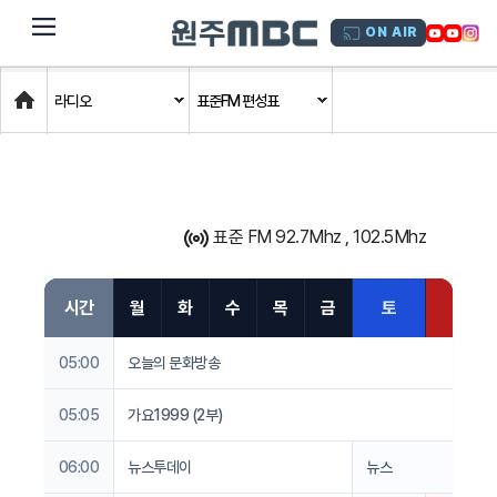
dehaze
ON AIR
Home
라디오
표준FM 편성표
표준 FM 92.7Mhz , 102.5Mhz
시간
월
화
수
목
금
토
일
05:00
오늘의 문화방송
05:05
가요1999 (2부)
06:00
뉴스투데이
뉴스