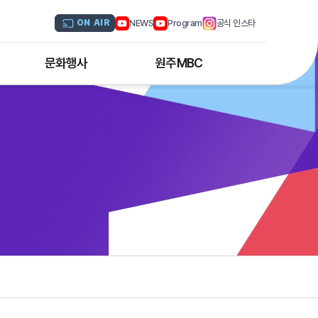
NEWS
Program
공식 인스타
ON AIR
문화행사
원주MBC
원주MBC 공연행사
회사연혁
디지털트윈 전문인력 양성과정
조직도
해외문화탐방
CI소개
국내문화기행
채널 및 주파수
부서별 안내
아나운서 소개
오시는 길