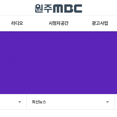
라디오
시청자공간
광고사업
라디오 프로그램
공지사항 및 새소식
종류와 특성
표준FM 편성표
시청자 의견
방송광고의 절차
음악FM 편성표
시청자위원회
광고요금
고충처리인
클린센터
편성규약
아트홀 대관기준
견학안내
최신뉴스