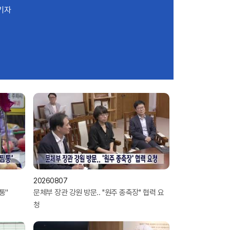
기자
20260807
''
문체부 장관 강원 방문.. ''원주 종축장'' 협력 요
청