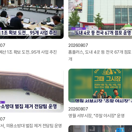
807
20260807
예산 1조 확보 도전..95개 사업 추진
홈플러스, 도내 4곳 등 전국 67개 점포
개
20260807
영월 서부시장, ''주말 야시장'' 운영
807
서, 의용소방대 벌집 제거 전담팀 운영