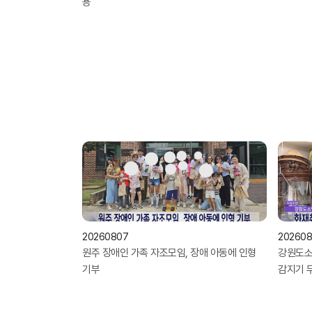
용
20260807
20260
원주 장애인 가족 자조모임, 장애 아동에 인형
강원도소
기부
감지기 