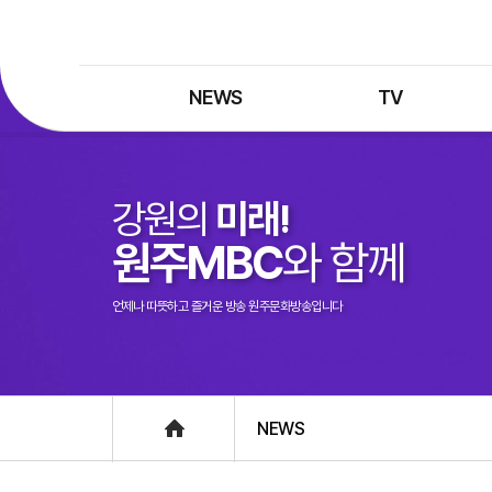
NEWS
TV
최신뉴스
TV 프로그램
뉴스검색
TV 편성표
강원의
미래!
제보는 MBC
특집 프로그램
원주MBC
와 함께
정정·반론보도
종영 프로그램
프로그램 구입안내
언제나 따뜻하고 즐거운 방송 원주문화방송입니다
UHDTV 즐기는 방법
Home
NEWS