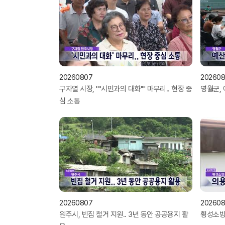
20260807
20260
구자열 시장, ''''시민과의 대화'''' 마무리.. 현장 중
영월군, 
심 소통
20260807
20260
원주시, 빈집 철거 지원.. 3년 동안 공공용지 활
횡성소방