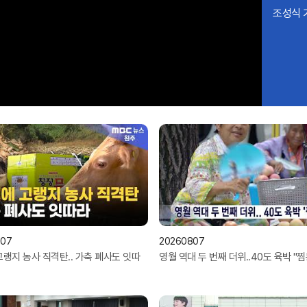
조성식 
807
20260807
랭지 농사 직격탄.. 가축 폐사도 잇따
영월 역대 두 번째 더위..40도 육박 ''찜통