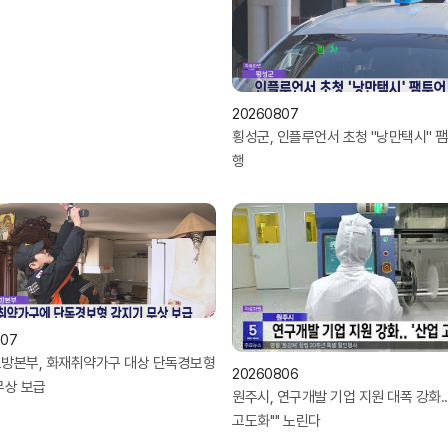
20260807
횡성군, 인플루언서 초청 ''낭만택시'' 
행
807
방본부, 화재취약가구 대상 단독경보형
20260806
무상 보급
원주시, 연구개발 기업 지원 대폭 강화.. '
고도화'''' 노린다