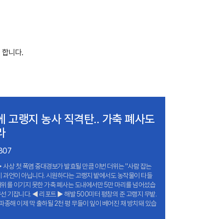
 합니다.
 고랭지 농사 직격탄.. 가축 폐사도
라
807
 ▶ 사상 첫 폭염 중대경보가 발효될 만큼 이번 더위는 ''사람 잡는
말이 과언이 아닙니다. 시원하다는 고랭지 밭에서도 농작물이 타들
더위를 이기지 못한 가축 폐사는 도내에서만 5만 마리를 넘어섰습
구선 기잡니다. ◀ 리포트 ▶ 해발 500미터 평창의 준 고랭지 무밭.
 파종해 이제 막 출하될 2천 평 무들이 잎이 베어진 채 방치돼 있습