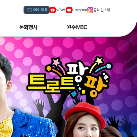
NEWS
Program
공식 인스타
ON AIR
문화행사
원주MBC
원주MBC 공연행사
회사연혁
디지털트윈 전문인력 양성과정
조직도
해외문화탐방
CI소개
국내문화기행
채널 및 주파수
부서별 안내
아나운서 소개
오시는 길