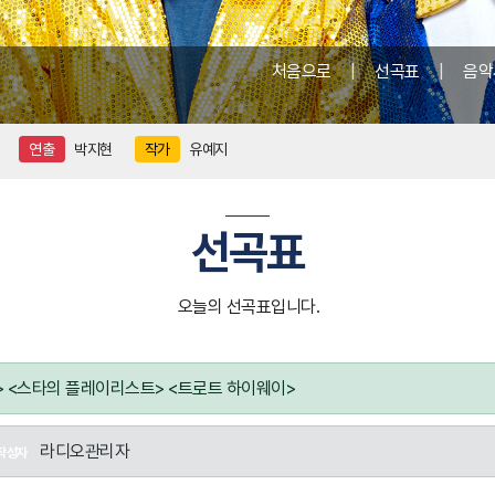
처음으로
|
선곡표
|
음악
연출
박지현
작가
유예지
선곡표
오늘의 선곡표입니다.
유> <스타의 플레이리스트> <트로트 하이웨이>
라디오관리자
작성자