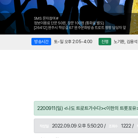
SMS 문자참여 #
정보이용료 단문 50원, 장문 100원 (통화료 별도)
[26412] 원주시 학성길 67 원주문화방송 트로트 팡팡 담당자 앞
방송시간
토~일 오후 2:05~4:00
진행
노기환, 김용석
2200911(일) <나도 트로트가수다><이한의 트롯포
2022.09.09 오후 5:50:20 /
1222 /
작성일
조회수