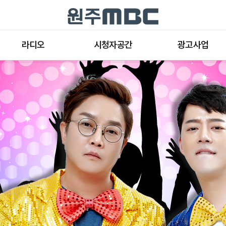
라디오
시청자공간
광고사업
라디오 프로그램
공지사항 및 새소식
종류와 특성
표준FM 편성표
시청자 의견
방송광고의 절차
음악FM 편성표
시청자위원회
광고요금
고충처리인
클린센터
편성규약
아트홀 대관기준
견학안내