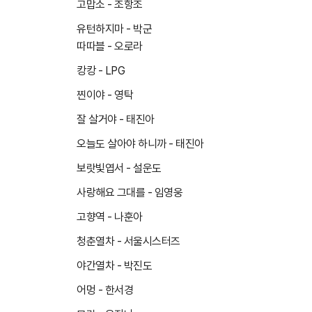
고맙소 - 조항조
유턴하지마 - 박군
따따블 - 오로라
캉캉 - LPG
찐이야 - 영탁
잘 살거야 - 태진아
오늘도 살아야 하니까 - 태진아
보랏빛엽서 - 설운도
사랑해요 그대를 - 임영웅
고향역 - 나훈아
청춘열차 - 서울시스터즈
야간열차 - 박진도
어멍 - 한서경