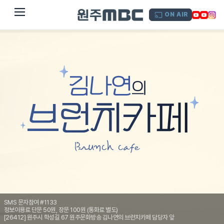
dehaze
ON AIR
SMS 문자참여 #1133
정보이용료 단문 50원, 장문 100원 (통화료 별도)
[26412] 원주시 학성길 67 원주문화방송 김나연의 브런치카페 담당자 앞