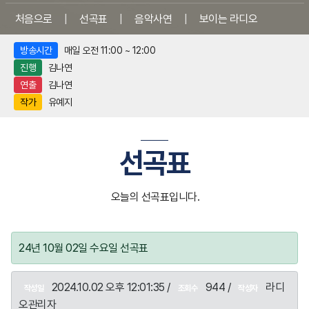
처음으로
|
선곡표
|
음악사연
|
보이는 라디오
방송시간
매일 오전 11:00 ~ 12:00
진행
김나연
연출
김나연
작가
유예지
선곡표
오늘의 선곡표입니다.
24년 10월 02일 수요일 선곡표
2024.10.02 오후 12:01:35 /
944 /
라디
작성일
조회수
작성자
오관리자