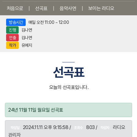
처음으로
|
선곡표
|
음악사연
|
보이는 라디오
방송시간
매일 오전 11:00 ~ 12:00
진행
김나연
연출
김나연
작가
유예지
선곡표
오늘의 선곡표입니다.
24년 11월 11일 월요일 선곡표
2024.11.11 오후 9:15:58 /
803 /
라디오
작성일
조회수
작성자
관리자