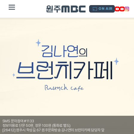
dehaze
ON AIR
SMS 문자참여 #1133
정보이용료 단문 50원, 장문 100원 (통화료 별도)
[26412] 원주시 학성길 67 원주문화방송 김나연의 브런치카페 담당자 앞