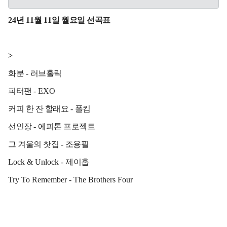
24
년
11
월
11
일 월요일 선곡표
>
화분
-
러브홀릭
피터팬
- EXO
커피 한 잔 할래요
-
폴킴
선인장
-
에피톤 프로젝트
그 겨울의 찻집
-
조용필
Lock & Unlock -
제이홉
Try To Remember - The Brothers Four