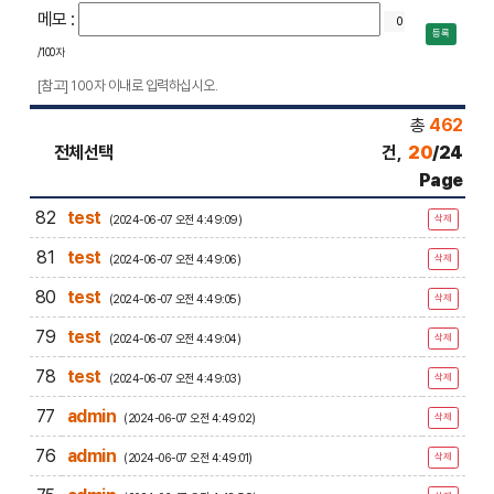
메모 :
등록
/100자
[참고] 100자 이내로 입력하십시오.
총
462
전체선택
건,
20
/24
Page
82
test
(2024-06-07 오전 4:49:09)
삭제
81
test
(2024-06-07 오전 4:49:06)
삭제
80
test
(2024-06-07 오전 4:49:05)
삭제
79
test
(2024-06-07 오전 4:49:04)
삭제
78
test
(2024-06-07 오전 4:49:03)
삭제
77
admin
(2024-06-07 오전 4:49:02)
삭제
76
admin
(2024-06-07 오전 4:49:01)
삭제