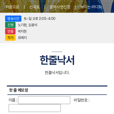
처음으로
|
선곡표
|
음악사연신청
|
보이는 라디오
방송시간
토~일 오후 2:05~4:00
진행
노기환, 김용석
연출
박지현
작가
유예지
한줄낙서
한줄낙서입니다.
한 줄 메모장
이름 :
비밀번호 :