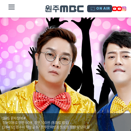
dehaze
ON AIR
SMS 문자참여 #
정보이용료 단문 50원, 장문 100원 (통화료 별도)
[26412] 원주시 학성길 67 원주문화방송 트로트 팡팡 담당자 앞